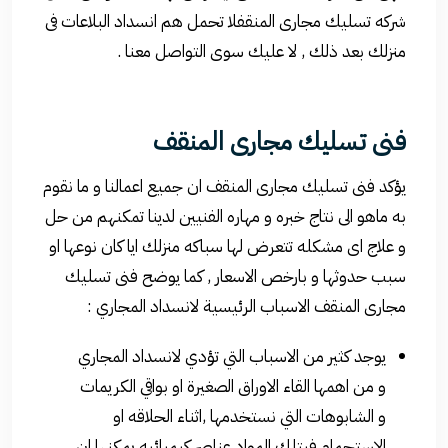
شركه تسليك مجارى المنقفلا تحمل هم انسداد البلاعات فى
منزلك بعد ذلك , لا عليك سوى التواصل معنا .
فنى تسليك مجارى المنقف
يؤكد فنى تسليك مجارى المنقف ان جميع اعمالنا و ما نقوم
به ماهو الى نتاج خبره و مهاره الفنيين لدينا تمكنهم من حل
و علاج اى مشكله تتعرض لها سباكه منزلك ايا كان نوعها او
سبب حدوثها و بارخص الاسعار , كما يوضح فنى تسليك
مجارى المنقف الاسباب الرئيسية لانسداد المجاري :
يوجد كثير من الاسباب التي تؤدي لانسداد المجاري
و من اهمها القاء الاوراق الصغيرة او بواقي الكريمات
و الشابوهات التي نستخدمها ,اثناء الحلاقه او
الاستحمام فبتلك المواد عناصر كيميائيه يمكنها ان