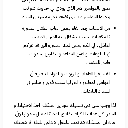
تعلق بالمواسير الامر الذي يؤدي الي حدوث شوائب
و صدا المواسير و بالتالي تضعف مهمة سريان المياه.
من الاسباب ايضا القاء بعض العاب الطفال الصغيرة
كالمكعبات بسبب انشغال ربة المنزل قد يلجا
الطفل , الي القاء بعض لعبه الصغيرة التي قد تتراكم
في البالوعات او اعين المقاعد و نتفاجئ بحدوث
طفح للبلاعه .
القاء بقايا الطعام او الزيوت و المواد الدهنيه فى
احواض المطبخ و التى لها سبب قوى و مباشر فى
انسداد البلاعات .
لذا وجب علي فنى تسليك مجارى المنقف اخذ الاحتياط و
الحذر لكل عملائنا الكرام لتفادى المشكله قبل حدوثها وفى
حاله ان المشكله قد تمت بالفعل لا داعى للقلق لا هعليك