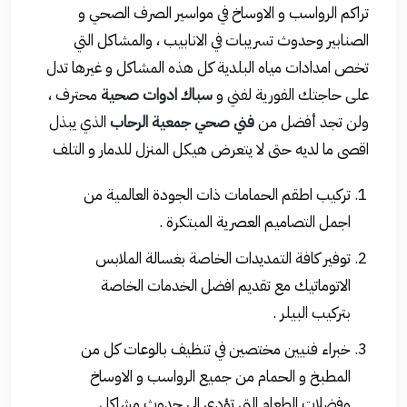
تراكم الرواسب و الاوساخ في مواسير الصرف الصحي و
الصنابير وحدوث تسريبات في الانابيب ، والمشاكل التي
تخص امدادات مياه البلدية كل هذه المشاكل و غيرها تدل
على حاجتك الفورية لفني و
سباك ادوات صحية
محترف ،
ولن تجد أفضل من
فني صحي جمعية الرحاب
الذي يبذل
اقصى ما لديه حتى لا يتعرض هيكل المنزل للدمار و التلف
تركيب اطقم الحمامات ذات الجودة العالمية من
اجمل التصاميم العصرية المبتكرة .
توفير كافة التمديدات الخاصة بغسالة الملابس
الاتوماتيك مع تقديم افضل الخدمات الخاصة
بتركيب البيلر .
خبراء فنيين مختصين في تنظيف بالوعات كل من
المطبخ و الحمام من جميع الرواسب و الاوساخ
وفضلات الطعام التي تؤدي الي حدوث مشاكل