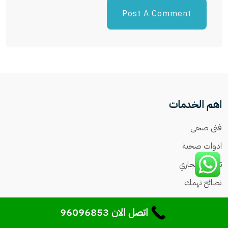
اهم الخدمات
فنى صحى
ادوات صحية
تسليك مجاري
نصائح تهمك
اهم المناطق
اتصل الان 96096853